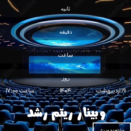
ثانیه
دقیقه
ساعت‌
روز
19 اردیبهشت
1404
ساعت 17:00
وبینار ریتم رشد
مشاهده وبینار