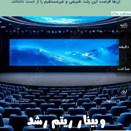
آن‌ها فرصت این رشد طبیعی و غیرمستقیم را از دست داده‌اند.
مشاهده مقاله
ثانیه
دقیقه
ساعت‌
روز
19 اردیبهشت
1404
ساعت 17:00
وبینار ریتم رشد