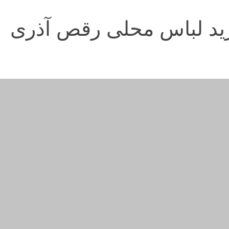
ید لباس محلی رقص آذری