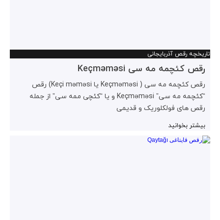
تاریخچه رقص آذربایجانی
رقص کئچمه مه سی Keçməməsi
رقص کئچمه مه سی ( Keçməməsi یا Keçi məməsi) رقص
“کئچمه مه سی” Keçməməsi و یا “کئچی ممه سی” از جمله
رقص های فولکلوریک و قدیمی
بیشتر بخوانید