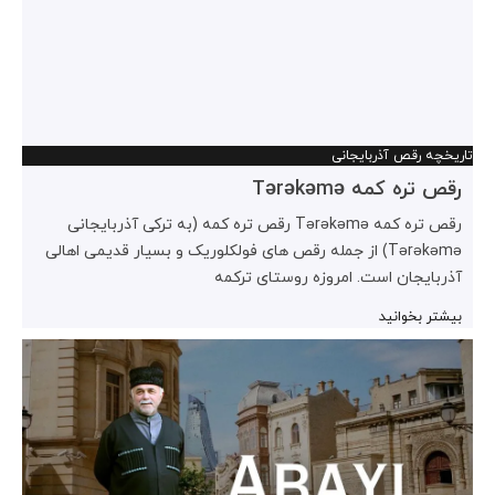
تاریخچه رقص آذربایجانی
رقص تره کمه Tərəkəmə
رقص تره کمه Tərəkəmə رقص تره کمه (به ترکی آذربایجانی
Tərəkəmə) از جمله رقص های فولکلوریک و بسیار قدیمی اهالی
آذربایجان است. امروزه روستای ترکمه
بیشتر بخوانید