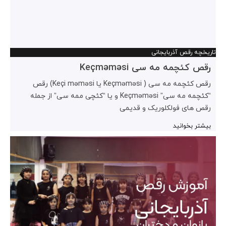
تاریخچه رقص آذربایجانی
رقص کئچمه مه سی Keçməməsi
رقص کئچمه مه سی ( Keçməməsi یا Keçi məməsi) رقص
“کئچمه مه سی” Keçməməsi و یا “کئچی ممه سی” از جمله
رقص های فولکلوریک و قدیمی
بیشتر بخوانید