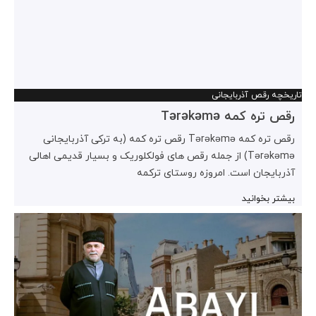
تاریخچه رقص آذربایجانی
رقص تره کمه Tərəkəmə
رقص تره کمه Tərəkəmə رقص تره کمه (به ترکی آذربایجانی
Tərəkəmə) از جمله رقص های فولکلوریک و بسیار قدیمی اهالی
آذربایجان است. امروزه روستای ترکمه
بیشتر بخوانید