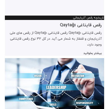
تاریخچه رقص آذربایجانی
رقص قایتاغی Qaytağı
رقص قایتاغی Qaytağı رقص قایتاغی Qaytağı از رقص های ملی
آذربایجان و قفقاز به شمار می آید. در کل 32 نوع رقص قایتاغی
وجود دارد،
بیشتر بخوانید